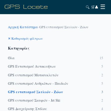
☰
🔍
🛒
👤
Αρχική
›
Κατάστημα
›
GPS εντοπισμού Σκυλιών - Ζώων
✕ Καθαρισμός φίλτρων
Κατηγορίες
Όλα
15
GPS Εντοπισμού Αυτοκινήτων
5
GPS εντοπισμού Μοτοσυκλετών
2
GPS εντοπισμού Ανθρώπων - Παιδιών
5
GPS εντοπισμού Σκυλιών - Ζώων
3
GPS εντοπισμού Σκαφών - Jet Ski
2
GPS Διαχείρισης Στόλου
4