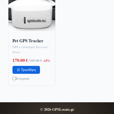
Pet GPS Tracker
GPS εντοπισμού Σκυλιών -
Ζώων
170.00 €
195.00 €
-13%
🛒 Προσθήκη
Σύγκριση
© 2026 GPSLocate.gr