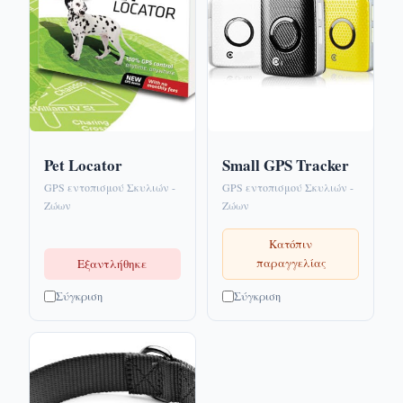
Pet Locator
Small GPS Tracker
GPS εντοπισμού Σκυλιών -
GPS εντοπισμού Σκυλιών -
Ζώων
Ζώων
Κατόπιν
παραγγελίας
Εξαντλήθηκε
Σύγκριση
Σύγκριση