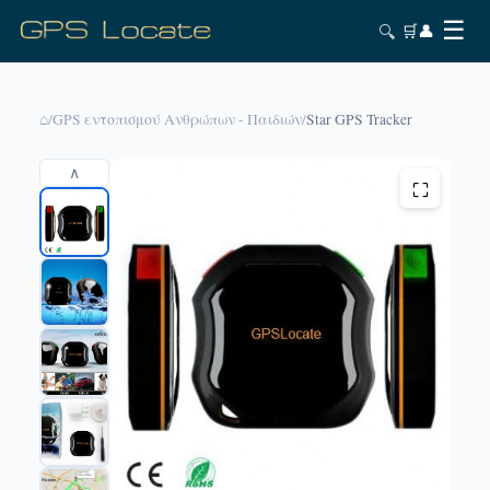
☰
🔍
🛒
👤
⌂
/
GPS εντοπισμού Ανθρώπων - Παιδιών
/
Star GPS Tracker
∧
⛶